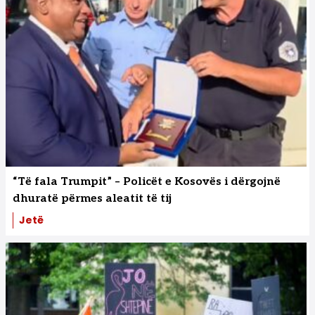
“Të fala Trumpit” – Policët e Kosovës i dërgojnë
dhuratë përmes aleatit të tij
Jetë