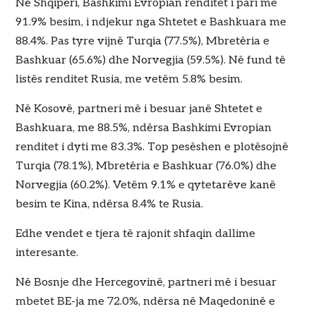
Në Shqipëri, Bashkimi Evropian renditet i pari me
91.9% besim, i ndjekur nga Shtetet e Bashkuara me
88.4%. Pas tyre vijnë Turqia (77.5%), Mbretëria e
Bashkuar (65.6%) dhe Norvegjia (59.5%). Në fund të
listës renditet Rusia, me vetëm 5.8% besim.
Në Kosovë, partneri më i besuar janë Shtetet e
Bashkuara, me 88.5%, ndërsa Bashkimi Evropian
renditet i dyti me 83.3%. Top pesëshen e plotësojnë
Turqia (78.1%), Mbretëria e Bashkuar (76.0%) dhe
Norvegjia (60.2%). Vetëm 9.1% e qytetarëve kanë
besim te Kina, ndërsa 8.4% te Rusia.
Edhe vendet e tjera të rajonit shfaqin dallime
interesante.
Në Bosnje dhe Hercegovinë, partneri më i besuar
mbetet BE-ja me 72.0%, ndërsa në Maqedoninë e