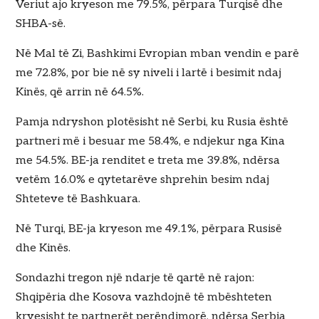
Veriut ajo kryeson me 79.5%, përpara Turqisë dhe
SHBA-së.
Në Mal të Zi, Bashkimi Evropian mban vendin e parë
me 72.8%, por bie në sy niveli i lartë i besimit ndaj
Kinës, që arrin në 64.5%.
Pamja ndryshon plotësisht në Serbi, ku Rusia është
partneri më i besuar me 58.4%, e ndjekur nga Kina
me 54.5%. BE-ja renditet e treta me 39.8%, ndërsa
vetëm 16.0% e qytetarëve shprehin besim ndaj
Shteteve të Bashkuara.
Në Turqi, BE-ja kryeson me 49.1%, përpara Rusisë
dhe Kinës.
Sondazhi tregon një ndarje të qartë në rajon:
Shqipëria dhe Kosova vazhdojnë të mbështeten
kryesisht te partnerët perëndimorë, ndërsa Serbia