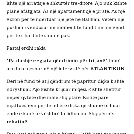
ishte një arratisje e shkurtër tre-ditore. Ajo nuk kishte
plane afatgjata. As një apartament që e priste. As një
vizion për të ndërtuar një jetë në Ballkan. Vetëm një
pushim i vendosur në moment të fundit në një vend
për të cilin dinte shumë pak.
Pastaj erdhi rakia.
“Pa dashje e zgjata qëndrimin për tri javë”
thotë
ajo duke qeshur në një intervistë për
ATLANTIKUN.
Deri në fund të atij qëndrimi të papritur, diçka kishte
ndryshuar. Ajo kishte krijuar miqësi. Kishte shëtitur
nëpër qytete dhe male shqiptare. Kishte parë
mjaftueshëm për të ndjerë diçka që shumë të huaj
ende e kanë të vështirë ta lidhin me Shqipërinë:
rehatinë.