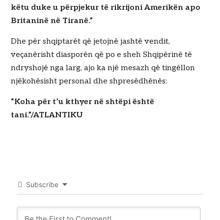
këtu duke u përpjekur të rikrijoni Amerikën apo
Britaninë në Tiranë.”
Dhe për shqiptarët që jetojnë jashtë vendit,
veçanërisht diasporën që po e sheh Shqipërinë të
ndryshojë nga larg, ajo ka një mesazh që tingëllon
njëkohësisht personal dhe shpresëdhënës:
“Koha për t’u kthyer në shtëpi është
tani.”/ATLANTIKU
Subscribe