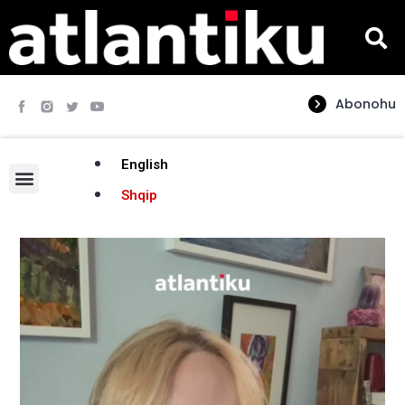
Abonohu
English
Shqip