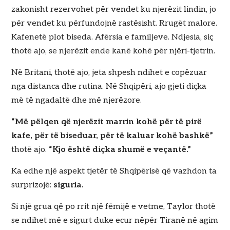
zakonisht rezervohet për vendet ku njerëzit lindin, jo
për vendet ku përfundojnë rastësisht. Rrugët malore.
Kafenetë plot biseda. Afërsia e familjeve. Ndjesia, siç
thotë ajo, se njerëzit ende kanë kohë për njëri-tjetrin.
Në Britani, thotë ajo, jeta shpesh ndihet e copëzuar
nga distanca dhe rutina. Në Shqipëri, ajo gjeti diçka
më të ngadaltë dhe më njerëzore.
“Më pëlqen që njerëzit marrin kohë për të pirë
kafe, për të biseduar, për të kaluar kohë bashkë”
thotë ajo.
“Kjo është diçka shumë e veçantë.”
Ka edhe një aspekt tjetër të Shqipërisë që vazhdon ta
surprizojë:
siguria.
Si një grua që po rrit një fëmijë e vetme, Taylor thotë
se ndihet më e sigurt duke ecur nëpër Tiranë në agim