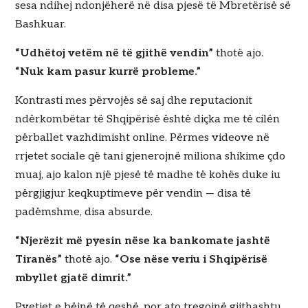
sesa ndihej ndonjëherë në disa pjesë të Mbretërisë së
Bashkuar.
“Udhëtoj vetëm në të gjithë vendin”
thotë ajo.
“Nuk kam pasur kurrë probleme.”
Kontrasti mes përvojës së saj dhe reputacionit
ndërkombëtar të Shqipërisë është diçka me të cilën
përballet vazhdimisht online. Përmes videove në
rrjetet sociale që tani gjenerojnë miliona shikime çdo
muaj, ajo kalon një pjesë të madhe të kohës duke iu
përgjigjur keqkuptimeve për vendin — disa të
padëmshme, disa absurde.
“Njerëzit më pyesin nëse ka bankomate jashtë
Tiranës”
thotë ajo.
“Ose nëse veriu i Shqipërisë
mbyllet gjatë dimrit.”
Pyetjet e bëjnë të qeshë, por ato tregojnë gjithashtu