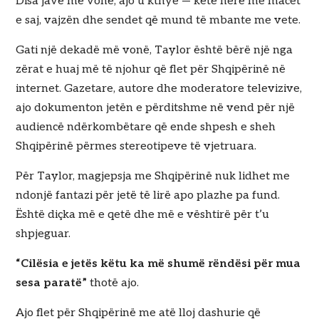
Disa javë më vonë, ajo u kthye — këtë herë me macet
e saj, vajzën dhe sendet që mund të mbante me vete.
Gati një dekadë më vonë, Taylor është bërë një nga
zërat e huaj më të njohur që flet për Shqipërinë në
internet. Gazetare, autore dhe moderatore televizive,
ajo dokumenton jetën e përditshme në vend për një
audiencë ndërkombëtare që ende shpesh e sheh
Shqipërinë përmes stereotipeve të vjetruara.
Për Taylor, magjepsja me Shqipërinë nuk lidhet me
ndonjë fantazi për jetë të lirë apo plazhe pa fund.
Është diçka më e qetë dhe më e vështirë për t’u
shpjeguar.
“Cilësia e jetës këtu ka më shumë rëndësi për mua
sesa paratë”
thotë ajo.
Ajo flet për Shqipërinë me atë lloj dashurie që