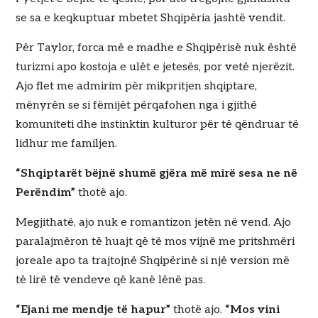
se sa e keqkuptuar mbetet Shqipëria jashtë vendit.
Për Taylor, forca më e madhe e Shqipërisë nuk është
turizmi apo kostoja e ulët e jetesës, por vetë njerëzit.
Ajo flet me admirim për mikpritjen shqiptare,
mënyrën se si fëmijët përqafohen nga i gjithë
komuniteti dhe instinktin kulturor për të qëndruar të
lidhur me familjen.
“Shqiptarët bëjnë shumë gjëra më mirë sesa ne në
Perëndim”
thotë ajo.
Megjithatë, ajo nuk e romantizon jetën në vend. Ajo
paralajmëron të huajt që të mos vijnë me pritshmëri
joreale apo ta trajtojnë Shqipërinë si një version më
të lirë të vendeve që kanë lënë pas.
“Ejani me mendje të hapur”
thotë ajo.
“Mos vini